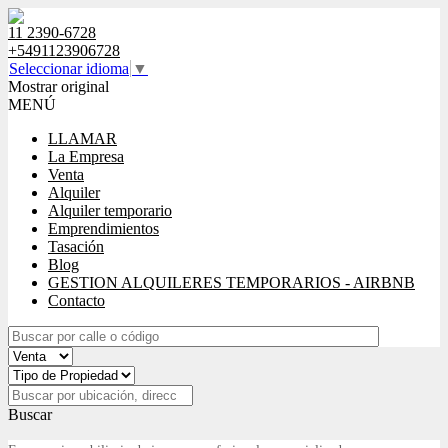
11 2390-6728
+5491123906728
Seleccionar idioma
▼
Mostrar original
MENÚ
LLAMAR
La Empresa
Venta
Alquiler
Alquiler temporario
Emprendimientos
Tasación
Blog
GESTION ALQUILERES TEMPORARIOS - AIRBNB
Contacto
Buscar